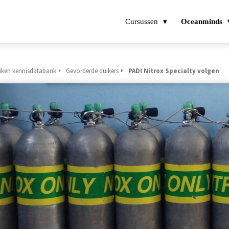
Cursussen
Oceanminds
iken kennisdatabank
Gevorderde duikers
PADI Nitrox Specialty volgen