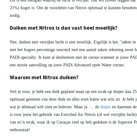
Dit is een mengsel waarbij de lucht is verrijkt. Dat wil zoveel zeggen da
21%) hoger is. Om de voordelen van Nitrox optimaal te kunnen benutten 
nodig.
Duiken met Nitrox is dan vast heel moeilijk?
s meer! Duikers met duikflessen met de geel groene sticker erop. En daarop dan weer groot geschreven "NITROX". Maar waarom duiken met Nitrox? Wat zijn hier de..
Nee, duiken met verrijkte lucht is niet moeilijk. Eigelijk is het, “adem in
met het hogere percentage zuurstof met een aantal zaken rekening moet h
PADI-specialty. Je kunt al deelnemen met de cursus wanneer je jouw PAD
een mooie aanvulling op jouw PADi Advanced open Water cursus.
Waarom met Nitrox duiken?
Stel je voor, je hebt een duik gepland staan op een wrak op dieper dan 25 
optimaal genieten van deze duik en alles eruit halen wat erin zit. Je hebt
wat je allemaal wilt zien en beleven. Maar ja….. de
diepte
en daarmee de 
is voor jouw het gebruik van Enriched Air Nitrox (of wel verrijkte lucht)
van zo’n wrak, waar ik op Curaçao veel op heb gedoken is de Superior P
enthousiast!