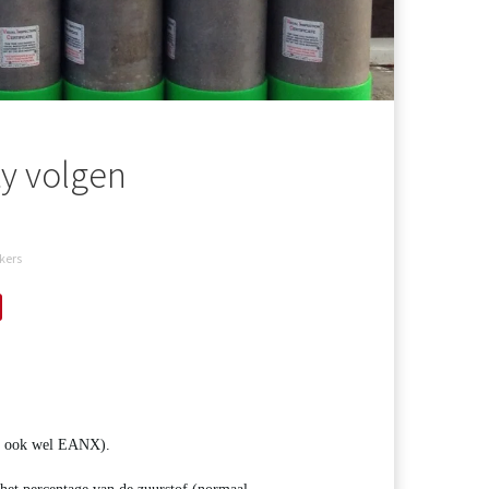
ty volgen
kers
 of ook wel EANX).