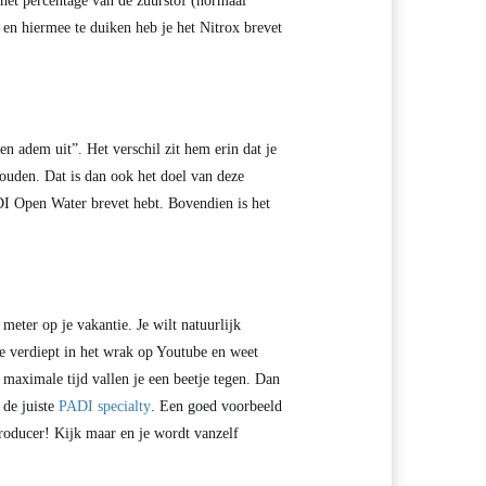
t het percentage van de zuurstof (normaal
en hiermee te duiken heb je het Nitrox brevet
 en adem uit”. Het verschil zit hem erin dat je
ouden. Dat is dan ook het doel van deze
I Open Water brevet hebt. Bovendien is het
meter op je vakantie. Je wilt natuurlijk
 je verdiept in het wrak op Youtube en weet
maximale tijd vallen je een beetje tegen. Dan
 de juiste
PADI specialty
. Een goed voorbeeld
roducer! Kijk maar en je wordt vanzelf