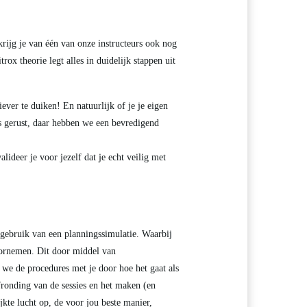
e keus! De specialty van jouw keuze zit er zeker bij. Bij Scuba Connection geven we meer dan 15 verschillende PADI specialties
rijg je van één van onze instructeurs ook nog
rox theorie legt alles in duidelijk stappen uit
ver te duiken! En natuurlijk of je je eigen
s gerust, daar hebben we een bevredigend
ideer je voor jezelf dat je echt veilig met
 gebruik van een planningssimulatie. Waarbij
oornemen. Dit door middel van
 we de procedures met je door hoe het gaat als
fronding van de sessies en het maken (en
jkte lucht op, de voor jou beste manier,