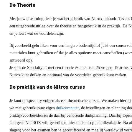
De Theorie
PADI Specialty cursussen er is een grot
Met jouw eLearning, leer je wat het gebruik van Nitrox inhoudt. Tevens k
Hoe diep mag je duiken met PADI? Een veel gestelde vraag aan ons. Om te weten hoe diep je mag duiken met PADI, moet je iets meer achtergrond informatie hebben. Dit hangt van een aantal factoren af. Deze factoren..
een uitgebreide uitleg over de theorie en het gebruik in de praktijk. De Nit
en je leert wat de voordelen zijn.
Bijvoorbeeld gebruiken voor een langere bodemtijd of juist om conservatie
materialen kunt gebruiken of dat je alles opnieuw moet aanschaffen (wee
antwoord op).
Je sluit de Specialty af met een theorie examen van 25 vragen. Daarmee val
Nitrox kunt duiken en optimaal van de voordelen gebruik kunt maken.
De praktijk van de Nitrox cursus
Je kunt de specialty volgen als een theoretische cursus. We maken hierbij
we met gebruik jouw eigen
duikcomputer
, de instellingen en planning d
praktijkvoorbeelden en de daarbij behorende duikplanning. Daarbij lopen
je ergens NITROX wilt gebruiken, hier thuis of op je duikvakantie. Na a
slagen) voor het examen ben je gecertificeerd en mag jij wereldwijd verri