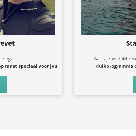
revet
St
varing?
Wat is jouw duikbre
op maat
speciaal voor jou
duikprogramma 