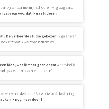
k ben bijna klaar met mijn school en wil graag eerst
en
gabyear voordat ik ga studeren
u#K!
De verkeerde studie gekozen
. Ik ga er even
ussenuit zodat ik weet wat ik straks wil
een idee, wat ik moet gaan doen!
Waar vind ik
ead-space om hier achter te komen?
k wil werken in de tropen! Alleen niet in de bediening,
at kan ik nog meer doen?