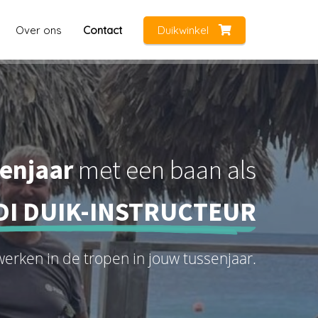
Over ons
Contact
Duikwinkel
senjaar
met een baan als
DI DUIK-INSTRUCTEUR
 werken in de tropen in jouw tussenjaar.