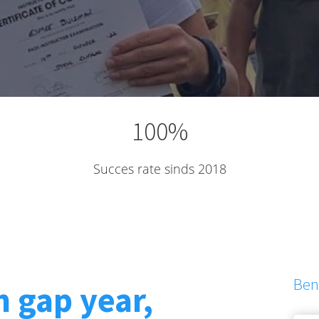
100%
Succes rate sinds 2018
Ben 
n gap year,