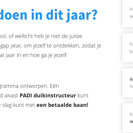
oen in dit jaar?
I
e
l, of wellicht heb je niet de juiste
F
gap year, om jezelf te ontdekken, zodat je
t
t jaar in en hoe ga je jezelf
G
ogramma ontworpen. Eén
h
d alvast
PADI duikinstructeur
kunt
e slag kunt met
een betaalde baan!
I
w