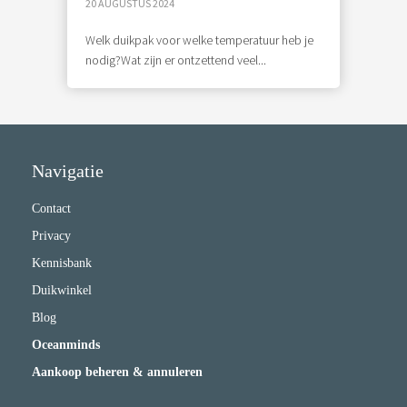
20 AUGUSTUS 2024
Welk duikpak voor welke temperatuur heb je
nodig?Wat zijn er ontzettend veel...
Navigatie
Contact
Privacy
Kennisbank
Duikwinkel
Blog
Oceanminds
Aankoop beheren & annuleren