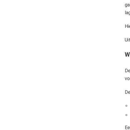
ga
la
Hi
Ui
Wa
De
vo
De
Ee