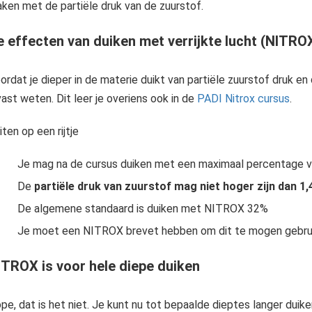
ken met de partiële druk van de zuurstof.
Waarom duiken met Nitrox? Je ziet het steeds meer! Duikers met duikflessen met de geel groene sticker erop. En daarop dan weer groot geschreven "NITROX". Maar waarom duiken met Nitrox? Wat zijn hier de..
e effecten van duiken met verrijkte lucht (NITRO
ordat je dieper in de materie duikt van partiële zuurstof druk e
vast weten. Dit leer je overiens ook in de
PADI Nitrox cursus
.
iten op een rijtje
Je mag na de cursus duiken met een maximaal percentage 
PADI NITROX specialty leert je gebruik te maken van verrijkte lucht. Kom meer te weten over de voordelen van Nitrox. Gebruik de voordelen voor jou persoonlijk bij Scuba Connection.
De
partiële druk van zuurstof mag niet hoger zijn dan 1,
De algemene standaard is duiken met NITROX 32%
Je moet een NITROX brevet hebben om dit te mogen gebru
ITROX is voor hele diepe duiken
pe, dat is het niet. Je kunt nu tot bepaalde dieptes langer du