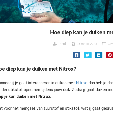
Hoe diep kan je duiken m
Berdi
05 maart 2023
Gev
oe diep kan je duiken met Nitrox?
nneer jij je gaat interesseren in duiken met
Nitrox
, dan heb je daa
nder stikstof opnemen tijdens jouw duik. Zodra jij gaat duiken me
ep je kan duiken met Nitrox.
t voor het mengsel, van zuurstof en stikstof, wat jij gaat gebr