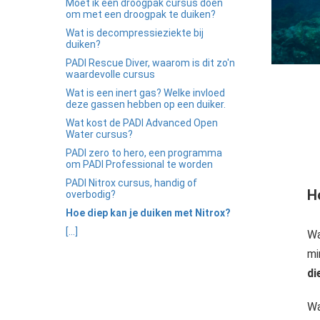
Moet ik een droogpak cursus doen
om met een droogpak te duiken?
Wat is decompressieziekte bij
duiken?
PADI Rescue Diver, waarom is dit zo'n
waardevolle cursus
Wat is een inert gas? Welke invloed
deze gassen hebben op een duiker.
Wat kost de PADI Advanced Open
Water cursus?
PADI zero to hero, een programma
om PADI Professional te worden
PADI Nitrox cursus, handig of
H
overbodig?
Hoe diep kan je duiken met Nitrox?
[...]
Wa
mi
di
Wa