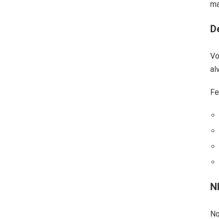
ma
D
Vo
al
Fe
N
No