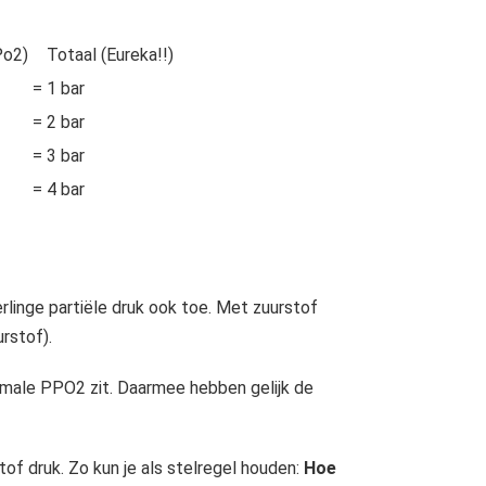
Po2)
Totaal (Eureka!!)
=
1 bar
=
2 bar
=
3 bar
=
4 bar
linge partiële druk ook toe. Met zuurstof
rstof).
imale PPO2 zit. Daarmee hebben gelijk de
f druk. Zo kun je als stelregel houden:
Hoe