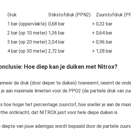
Druk
Stikstofdruk (PPN2)
Zuurstofdruk (P
1 bar (oppervlakte)
0,68 bar
+
0,32 bar
2 bar (op 10 meter)
1,36 bar
+
0,64 bar
3 bar (op 20 meter)
2,04 bar
+
0,96 bar
4 bar (op 30 meter)
2,72 bar
+
1,28 bar
onclusie: Hoe diep kan je duiken met Nitrox?
nneer de druk (door dieper te duiken) toeneemt, neemt de onder
t je aan maximale limieten voor de PPO2 (de partiële druk van zuu
s hoe hoger het percentage zuurstof, hoe sneller je aan de max
the ontkracht, dat NITROX juist voor hele diepe duiken is.
 diepte van jouw ademgas wordt bepaald door de partiële zuursto