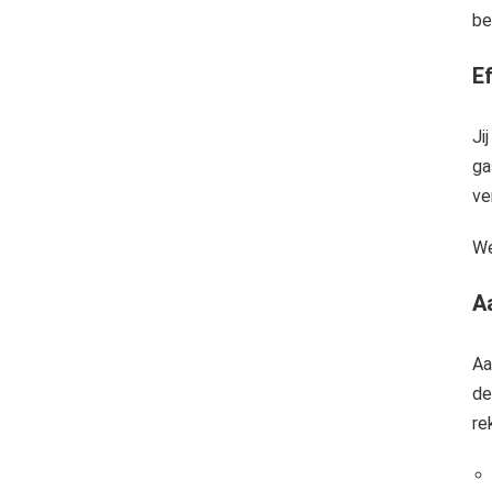
be
E
Ji
ga
ve
We
A
Aa
de
re