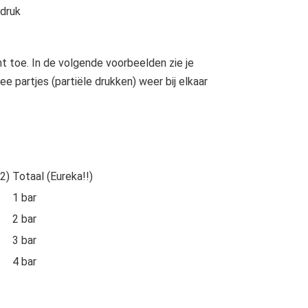
 druk
mt toe. In de volgende voorbeelden zie je
e partjes (partiële drukken) weer bij elkaar
2)
Totaal (Eureka!!)
1 bar
2 bar
3 bar
4 bar