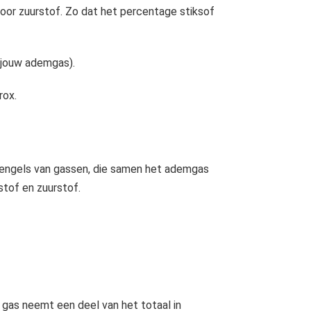
 voor zuurstof. Zo dat het percentage stiksof
n jouw ademgas).
rox.
mengels van gassen, die samen het ademgas
stof en zuurstof.
k gas neemt een deel van het totaal in