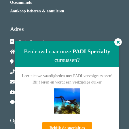
Oceanminds
Aankoop beheren & annuleren
Adres
Scuba Connection
Benieuwd naar onze
PADI Specialty
Lambertus Hortensiuslaan 36
cursussen?
1412GW
Naarden
035 2085812
Leer nieuwe vaardigheden met PADI vervolgcursussen!
info@scubaconnection.nl
Blijf leren en wordt een veelzijdige duiker
KvK nummer: 63035952
BTW nummer: NL855065758B01
Openingstijden
Bekijk de specialties