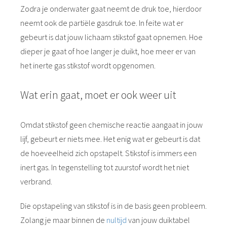
Zodra je onderwater gaat neemt de druk toe, hierdoor
neemt ook de partiële gasdruk toe. In feite wat er
gebeurt is dat jouw lichaam stikstof gaat opnemen. Hoe
dieper je gaat of hoe langer je duikt, hoe meer er van
het inerte gas stikstof wordt opgenomen.
Wat erin gaat, moet er ook weer uit
Omdat stikstof geen chemische reactie aangaat in jouw
lijf, gebeurt er niets mee. Het enig wat er gebeurt is dat
de hoeveelheid zich opstapelt. Stikstof is immers een
inert gas. In tegenstelling tot zuurstof wordt het niet
verbrand.
Die opstapeling van stikstof is in de basis geen probleem.
Zolang je maar binnen de
nultijd
van jouw duiktabel