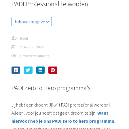
PADI Professional te worden
Inhoudsopgave
Berdi
21 februari 2022
Gevorderde duikers
PADI Zero to Hero programma's
Jij hebt een droom: Jij wilt PADI professional worden!
Alleen, voor jou hoeft dat geen droom te zijn!
Want
hiervoor heb je ons PADI zero to hero programma
.
Je denkt misschien voor zo'n programma moet ik ver