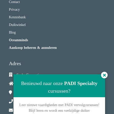
Contact
Privacy
Kennisbank
Duikwinkel
Blog
Oceanminds
Aankoop beheren & annuleren
Adres
Scuba Connection
Benieuwd naar onze
PADI Specialty
Lambertus Hortensiuslaan 36
cursussen?
1412GW
Naarden
035 2085812
Leer nieuwe vaardigheden met PADI vervolgcursussen!
info@scubaconnection.nl
Blijf leren en wordt een veelzijdige duiker