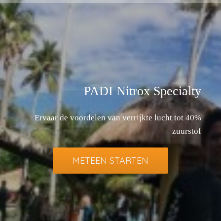
PADI Nitrox Specialty
Ervaar de voordelen van verrijkte lucht tot 40%
zuurstof
METEEN STARTEN