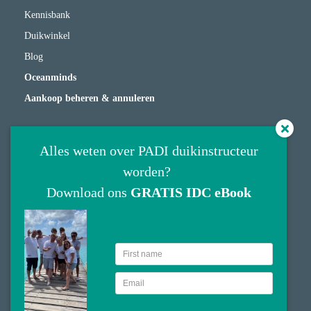
Kennisbank
Duikwinkel
Blog
Oceanminds
Aankoop beheren & annuleren
Adres
Alles weten over PADI duikinstructeur
worden?
Scuba Connection
Download ons
GRATIS IDC eBook
Lambertus Hortensiuslaan 36
1412GW
Naarden
035 2085812
info@scubaconnection.nl
KvK nummer: 63035952