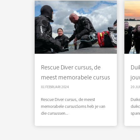
Rescue Diver cursus, de
Dui
meest memorabele cursus
jou
01 FEBRUARI 2024
20 JU
Rescue Diver cursus, de meest
Duike
memorabele cursusSoms heb je van
duikc
die cursussen...
spann