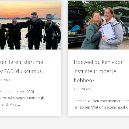
ken leren, start met
Hoeveel duiken voor
w PADI duikcursus
instucteur moet je
hebben?
NI 2023
10 JUNI 2023
n leren met een PADI
ursusAlle begin is natuurlijk
Hoeveel duiken voor instructeur 
end. Maar...
je hebben?Wat ontzettend gaaf dat 