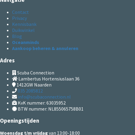
Contact
Privacy
Kennisbank
Duikwinkel
Blog
Oceanminds
Aankoop beheren & annuleren
Adres
Scuba Connection
Lambertus Hortensiuslaan 36
1412GW
Naarden
035 2085812
info@scubaconnection.nl
KvK nummer: 63035952
BTW nummer: NL855065758B01
Openingstijden
Woensdag t/m vrijdag
van 13:00-18:00