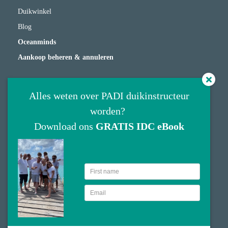
Duikwinkel
Blog
Oceanminds
Aankoop beheren & annuleren
Adres
Alles weten over PADI duikinstructeur
worden?
Scuba Connection
Download ons
GRATIS IDC eBook
Lambertus Hortensiuslaan 36
1412GW
Naarden
035 2085812
info@scubaconnection.nl
KvK nummer: 63035952
BTW nummer: NL855065758B01