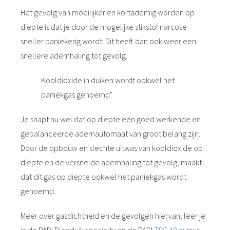
Het gevolg van moeilijker en kortademig worden op
diepte is dat je door de mogelijke stikstof narcose
sneller paniekerig wordt. Dit heeft dan ook weer een
snellere ademhaling tot gevolg.
Kooldioxide in duiken wordt ookwel het
paniekgas genoemd"
Je snapt nu wel dat op diepte een goed werkende en
gebalanceerde ademautomaat van groot belang zijn.
Door de opbouw en slechte uitwas van kooldioxide op
diepte en de versnelde ademhaling tot gevolg, maakt
dat dit gas op diepte ookwel het paniekgas wordt
genoemd.
Meer over gasdichtheid en de gevolgen hiervan, leer je
in de PADI Diepduik specialty en de PADI
TEC 40
cursus.