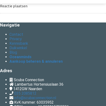
Reactie plaatsen
Navigatie
Contact
Privacy
Kennisbank
Duikwinkel
Blog
Oceanminds
Aankoop beheren & annuleren
Adres
Scuba Connection
Lambertus Hortensiuslaan 36
1412GW
Naarden
035 2085812
info@scubaconnection.nl
KvK nummer: 63035952