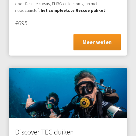
door. Rescue cursus, EHBO en leer omgaan met
noodzuurstof:
het compleetste Rescue pakket!
€695
Meer weten
Discover TEC duiken