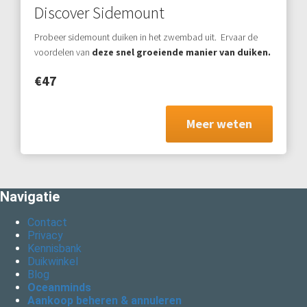
Discover Sidemount
Probeer sidemount duiken in het zwembad uit. Ervaar de
voordelen van
deze snel groeiende manier van duiken.
€47
Meer weten
Navigatie
Contact
Privacy
Kennisbank
Duikwinkel
Blog
Oceanminds
Aankoop beheren & annuleren