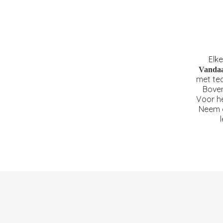
Elke
Vandaar
met te
Boven
Voor he
Neem d