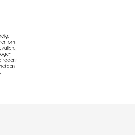
odig.
eren om
vallen.
mogen.
e raden.
 meteen
.