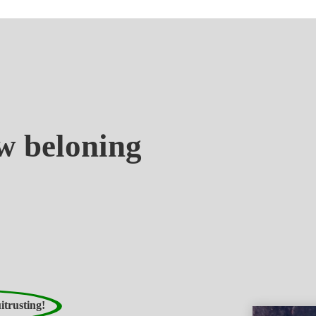
uw
beloning
itrusting!