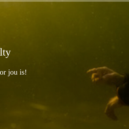
lty
or jou is!