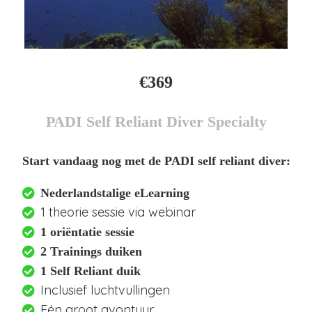
€369
PADI Self Reliant Diver Specialty
Start vandaag nog met de PADI self reliant diver:
Nederlandstalige eLearning
1 theorie sessie via webinar
1 oriëntatie sessie
2 Trainings duiken
1 Self Reliant duik
Inclusief luchtvullingen
Eén groot avontuur