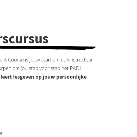
rscursus
nt Course is jouw start om duikinstructeur
orpen om jou stap voor stap het PADI
j leert lesgeven op jouw persoonlijke
er