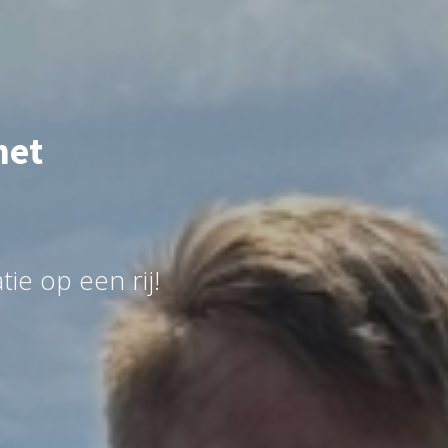
met
e op een rij!