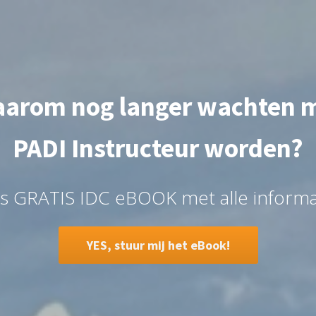
arom nog langer wachten 
PADI Instructeur worden?
 GRATIS IDC eBOOK met alle informati
YES, stuur mij het eBook!