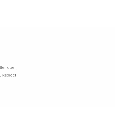
illen doen,
duikschool