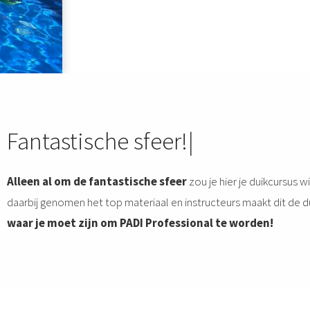
F
a
n
t
a
s
t
i
s
c
h
e
s
f
e
e
r
!
Alleen al om de fantastische sfeer
zou je hier je duikcursus w
daarbij genomen het top materiaal en instructeurs maakt dit de 
waar je moet zijn om PADI Professional te worden!