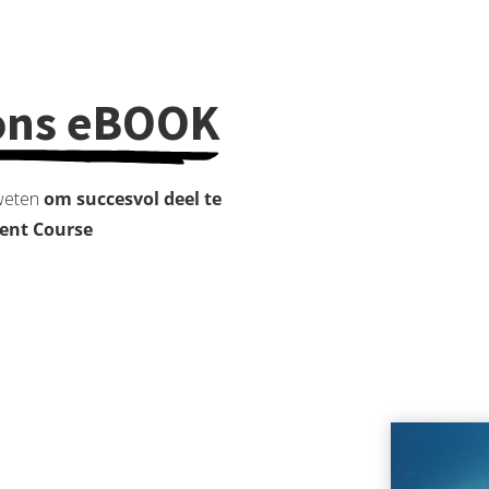
n ons eBOOK
 weten
om succesvol deel te
ent Course