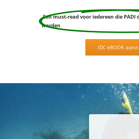
Een must-read voor iedereen die PADI d
worden
IDC eBOOK aanvr